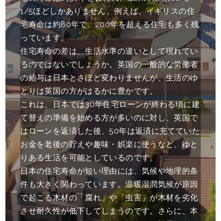
1/5ほどしかありません。例えば、イギリスの住
宅寿命は約80年で、200年を超える住宅も多く残
っています。
住宅寿命の差は、生活水準の違いとして現れてい
るのではないでしょうか。英国の一般的な労働者
の給与は日本とさほど変わりませんが、生活のゆ
とりは英国の方がはるかに豊かです。
これは、日本では30年住宅ローンが終わる頃に建
て替えの準備を始める方が多いのに対し、英国で
はローンを返済した後、50年は返済に充てていた
お金を老後の貯えや趣味・娯楽に使うなど、ゆと
りある生活を可能としているのです。
日本の住宅寿命が短い理由には、気候や地理的条
件も大きく関わっています。温暖湿潤気候が原因
で起こる木材の「腐れ」や「虫害」が木材を劣化
させ耐久性が低下してしまうのです。さらに、本