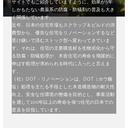
サイトでもご紹介していますように、効果が5年
しかもたない農薬系の防腐・防蟻剤の普及も大き
く関係しています。
近年、日本の住宅市場もスクラップ＆ビルドの消
費型から、優良な住宅をリノベーションするなど
受け継いで済むストック型へ変わってきていま
す。それは、住宅の主要構造材を生物劣化から守
る防腐・防蟻処理が、木造住宅の寿命を飛躍的に
伸ばす処理が求められる時代に入ったと言えま
す。
（社）DOT・リノベーションは、DOT（ホウ酸
塩）処理を主たる手段とした木造構造物の耐久性
向上、安全な住環境の整備を目的とし、事業活動
を通して100年以上の寿命を保つ住宅の日本での
普及を目指しています。