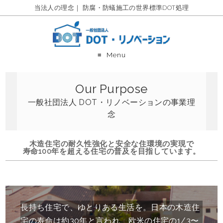
当法人の理念｜ 防腐・防蟻施工の世界標準DOT処理
Menu
Our Purpose
一般社団法人 DOT・リノベーションの事業理
念
木造住宅の耐久性強化と安全な住環境の実現で
寿命100年を超える住宅の普及を目指しています。
長持ち住宅で、ゆとりある生活を。日本の木造住
宅の寿命は約30年と言われ、欧米の住宅の1/3〜